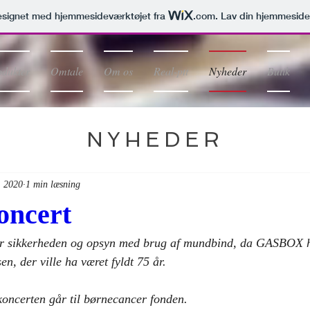
signet med hjemmesideværktøjet fra
.com
. Lav din hjemmeside
odukter
Omtale
Om os
Real-ptt
Nyheder
Butik
NYHEDER
. 2020
1 min læsning
oncert
or sikkerheden og opsyn med brug af mundbind, da GASBOX ho
en, der ville ha været fyldt 75 år.
koncerten går til børnecancer fonden.