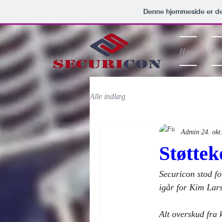
Denne hjemmeside er de
Hjem
Pr
Alle indlæg
Admin
24. okt
Støttek
Securicon stod f
igår for Kim Lars
Alt overskud fra 