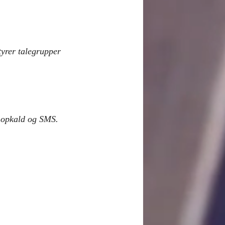
tyrer talegrupper 
onopkald og SMS. 