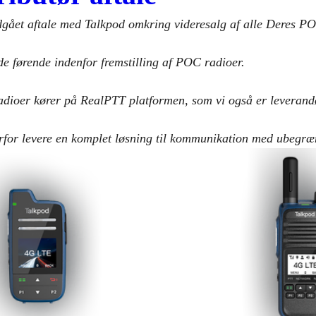
dgået aftale med Talkpod omkring videresalg af alle Deres PO
de førende indenfor fremstilling af POC radioer.
adioer kører på RealPTT platformen, som vi også er leverand
rfor levere en komplet løsning til kommunikation med ubegræ