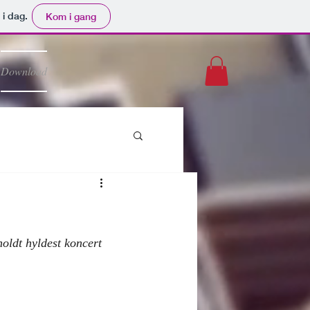
 i dag.
Kom i gang
Download
ldt hyldest koncert 